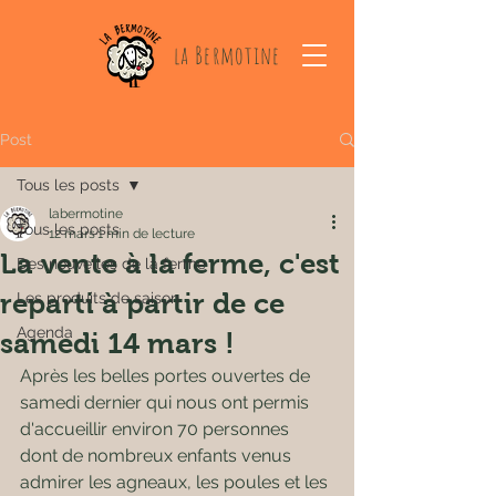
la Bermotine
Post
Tous les posts
labermotine
Tous les posts
12 mars
1 min de lecture
La vente à la ferme, c'est
Des nouvelles de la ferme
reparti à partir de ce
Les produits de saison
Agenda
samedi 14 mars !
Après les belles portes ouvertes de 
samedi dernier qui nous ont permis 
d'accueillir environ 70 personnes 
dont de nombreux enfants venus 
admirer les agneaux, les poules et les 