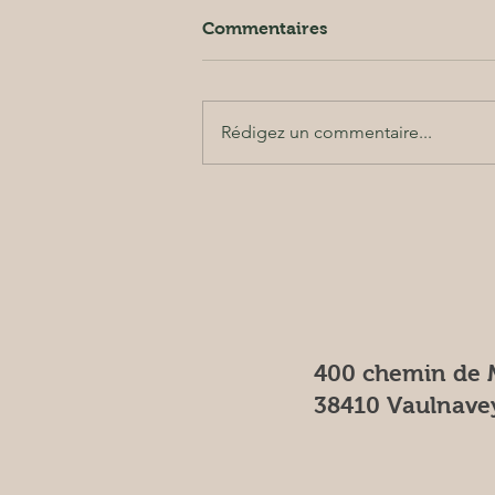
Commentaires
Rédigez un commentaire...
Délices glacés et sourires
enjoués pour chaudes
journées...
400 chemin de 
38410 Vaulnavey