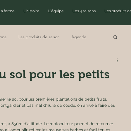
La ferme
L'histoire
L'équipe
Les 4 saisons
Les produits d
erme
Les produits de saison
Agenda
 sol pour les petits
rer le sol pour les premières plantations de petits fruits. 
ntgardier et pas mal d'huile de coude, on arrive à faire des 
aret, à 850m d'altitude. Le motoculteur permet de retourner 
our l'ameublir, retirer les mauvaises herbes et faciliter les 