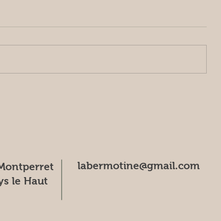
Glace, fruits frais ou barbecue ?
Réponse à la vente à la ferme
cet après-midi...
labermotine@gmail.com
Montperret
s le Haut