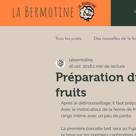
la Bermotine
Tous les posts
Des nouvelles de la f
labermotine
16 oct. 2018
1 min de lecture
Préparation du
fruits
Après le débroussaillage, il faut prépa
Avec le motoculteur de la ferme de Mo
rangs même avec un peu de pente. 
La première parcelle test sera au Fuj
la terre sur les premiers centimètres p