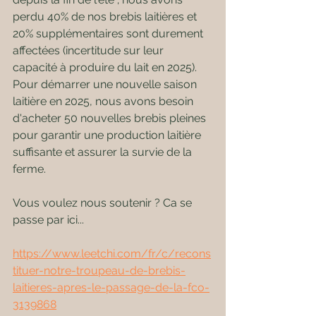
perdu 40% de nos brebis laitières et 
20% supplémentaires sont durement 
affectées (incertitude sur leur 
capacité à produire du lait en 2025). 
Pour démarrer une nouvelle saison 
laitière en 2025, nous avons besoin 
d'acheter 50 nouvelles brebis pleines 
pour garantir une production laitière 
suffisante et assurer la survie de la 
ferme.
Vous voulez nous soutenir ? Ca se 
passe par ici...
https://www.leetchi.com/fr/c/recons
tituer-notre-troupeau-de-brebis-
laitieres-apres-le-passage-de-la-fco-
3139868