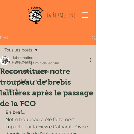
la Bermotine
Post
Tous les posts
labermotine
Tous les posts
12 nov. 2024
1 min de lecture
Reconstituer notre
Des nouvelles de la ferme
troupeau de brebis
Les produits de saison
Agenda
laitières après le passage
de la FCO
En bref…
Notre troupeau a été fortement 
impacté par la Fièvre Catharale Ovine 
depuis la fin de l'été ; nous avons 