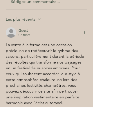
Rédigez un commentaire...
Glace, fruits frais ou
Encore quelques
barbecue ? Réponse à la
d'agneau dispo
vente à la ferme cet
pour ce samedi 
après-midi...
de la brousse, 
Les plus récents
et des petits fru
vente du mercr
Guest
07 mars
juin !
La vente à la ferme est une occasion 
précieuse de redécouvrir le rythme des 
saisons, particulièrement durant la période 
des récoltes qui transforme nos paysages 
en un festival de nuances ambrées. Pour 
ceux qui souhaitent accorder leur style à 
cette atmosphère chaleureuse lors des 
prochaines festivités champêtres, vous 
pouvez 
découvrir ce site
 afin de trouver 
une inspiration vestimentaire en parfaite 
harmonie avec l'éclat automnal.
L'expertise du 
terroir : au-delà de 