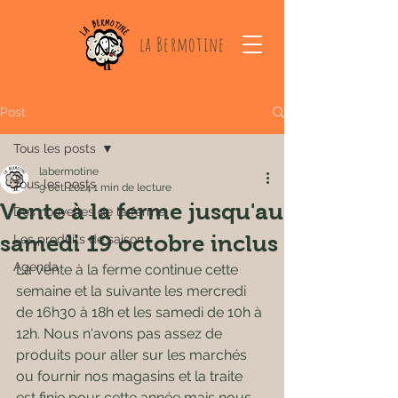
la Bermotine
Post
Tous les posts
labermotine
Tous les posts
9 oct. 2024
1 min de lecture
Vente à la ferme jusqu'au
Des nouvelles de la ferme
samedi 19 octobre inclus
Les produits de saison
Agenda
La vente à la ferme continue cette 
semaine et la suivante les mercredi 
de 16h30 à 18h et les samedi de 10h à 
12h. Nous n'avons pas assez de 
produits pour aller sur les marchés 
ou fournir nos magasins et la traite 
est finie pour cette année mais nous 