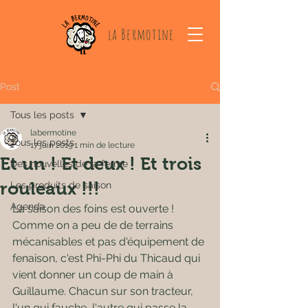
la Bermotine
Post
Tous les posts
labermotine
Tous les posts
17 juin 2019
1 min de lecture
Et un ! Et deux ! Et trois
Des nouvelles de la ferme
rouleaux !!!
Les produits de saison
Agenda
La saison des foins est ouverte ! 
Comme on a peu de de terrains 
mécanisables et pas d'équipement de 
fenaison, c'est Phi-Phi du Thicaud qui 
vient donner un coup de main à 
Guillaume. Chacun sur son tracteur, 
l'un qui fauche, l'autre qui passe la 