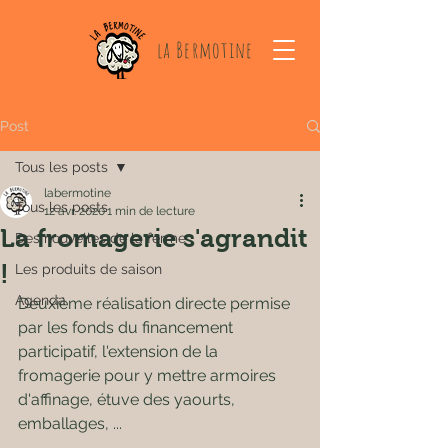
la Bermotine
Post
Tous les posts
labermotine
Tous les posts
12 avr. 2020
1 min de lecture
La fromagerie s'agrandit
Des nouvelles de la ferme
!
Les produits de saison
Agenda
Deuxième réalisation directe permise 
par les fonds du financement 
participatif, l'extension de la 
fromagerie pour y mettre armoires 
d'affinage, étuve des yaourts, 
emballages, ... 