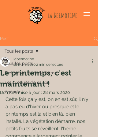
la Bermotine
Post
Tous les posts
labermotine
Tous les posts
22 mars 2020
2 min de lecture
Le printemps, c'est
Des nouvelles de la ferme
maintenant !
Les produits de saison
Agenda
Dernière mise à jour :
28 mars 2020
Cette fois ça y est, on en est sûr, il n'y 
a pas eu d'hiver ou presque et le 
printemps est là et bien là, bien 
installé. La végétation démarre, nos 
petits fruits se réveillent, l'herbe 
commence à largement pointer le 