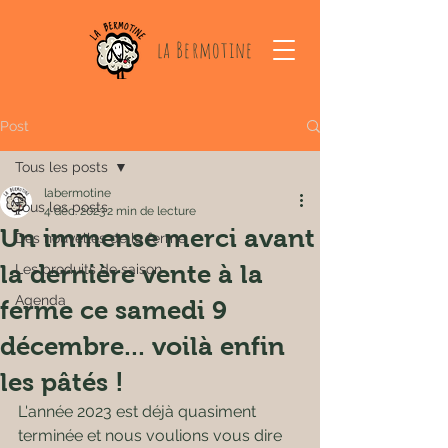
la Bermotine
Post
Tous les posts
labermotine
Tous les posts
4 déc. 2023
2 min de lecture
Un immense merci avant
Des nouvelles de la ferme
la dernière vente à la
Les produits de saison
Agenda
ferme ce samedi 9
décembre... voilà enfin
les pâtés !
L'année 2023 est déjà quasiment 
terminée et nous voulions vous dire 